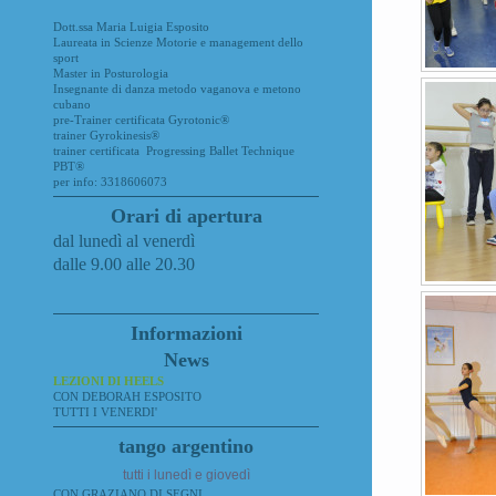
Dott.ssa Maria Luigia Esposito
Laureata in Scienze Motorie e management dello
sport
Master in Posturologia
Insegnante di danza metodo vaganova e metono
cubano
pre-Trainer certificata Gyrotonic®
trainer Gyrokinesis®
trainer certificata Progressing Ballet Technique
PBT®
per info: 3318606073
Orari di apertura
dal lunedì al venerdì
dalle 9.00 alle 20.30
Informazioni
News
LEZIONI DI HEELS
CON DEBORAH ESPOSITO
TUTTI I VENERDI'
tango argentino
tutti i lunedì e giovedì
CON GRAZIANO DI SEGNI