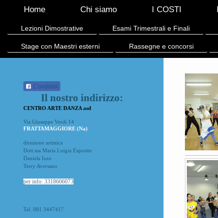
Home
Chi siamo
I COSTI
Lezioni Dimostrative
Esami Trimestrali e Finali
Stage con Maestri esterni
Rassegne e concorsi
Condividi
Il nostro indirizzo:
CENTRO ARTE DANZA asd
Via Giuseppe Verdi 14
FRATTAMAGGIORE (Na)
direzione artistica
Dott.ssa Maria Luigia Esposito
Daniela Izzo
Terry Aversano
per info: 3318606073
Tel. 081 3447417