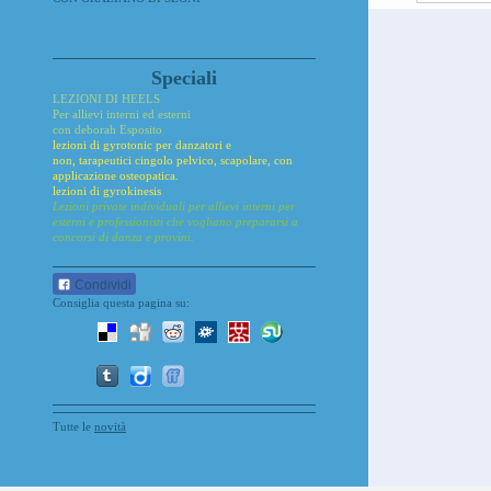
Speciali
LEZIONI DI HEELS
Per allievi interni ed esterni
con deborah Esposito
lezioni di gyrotonic per
danzatori e
non,
tarapeutici
cingolo pelvico, scapolare, con
applicazione osteopatica.
lezioni di gyrokinesis
Lezioni private individuali per allievi interni per
esterni e professionisti che vogliano prepararsi a
concorsi di danza e provini.
Condividi
Consiglia questa pagina su:
Tutte le
novità