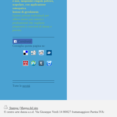
e non,
tarapeutici
cingolo pelvico,
scapolare, con applicazione
osteopatica.
lezioni di gyrokinesis
Lezioni private individuali per
allievi interni per esterni e
professionisti che vogliano
prepararsi a concorsi di danza e
provini.
Condividi
Consiglia questa pagina su:
Tutte le
novità
Stampa
|
Mappa del sito
© centro arte danza a.s.d. Via Giuseppe Verdi 14 80027 frattamaggiore Partita IVA: