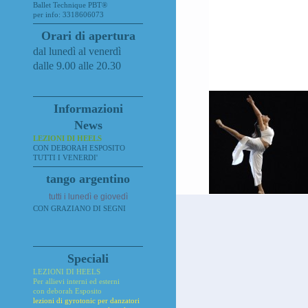
Ballet Technique PBT®
per info: 3318606073
Orari di apertura
dal lunedì al venerdì
dalle 9.00 alle 20.30
Informazioni
News
LEZIONI DI HEELS
CON DEBORAH ESPOSITO
TUTTI I VENERDI'
tango argentino
tutti i lunedì e giovedì
CON GRAZIANO DI SEGNI
Speciali
LEZIONI DI HEELS
Per allievi interni ed esterni
con deborah Esposito
lezioni di gyrotonic per
danzatori