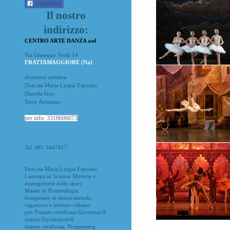
Condividi
Il nostro
indirizzo:
CENTRO ARTE DANZA asd
Via Giuseppe Verdi 14
FRATTAMAGGIORE (Na)
direzione artistica
Dott.ssa Maria Luigia Esposito
Daniela Izzo
Terry Aversano
per info: 3318606073
Tel. 081 3447417
Dott.ssa Maria Luigia Esposito
Laureata in Scienze Motorie e
management dello sport
Master in Posturologia
Insegnante di danza metodo
vaganova e metono cubano
pre-Trainer certificata Gyrotonic®
trainer Gyrokinesis®
trainer certificata Progressing